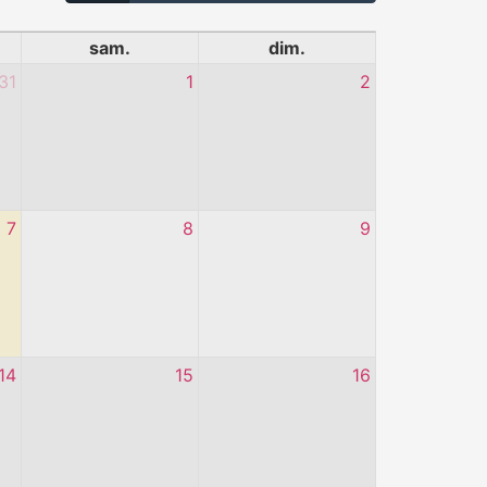
sam.
dim.
31
1
2
7
8
9
14
15
16