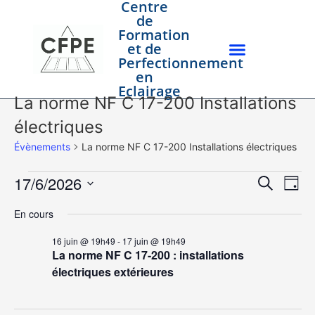
Centre
de
Formation
et de
Perfectionnement
en
Eclairage
La norme NF C 17-200 Installations
électriques
Évènements
La norme NF C 17-200 Installations électriques
Rech
Na
17/6/2026
Recherche
Jour
Sélectionnez
de
et
une
En cours
date.
vu
navig
16 juin @ 19h49
-
17 juin @ 19h49
Év
La norme NF C 17-200 : installations
de
électriques extérieures
vues